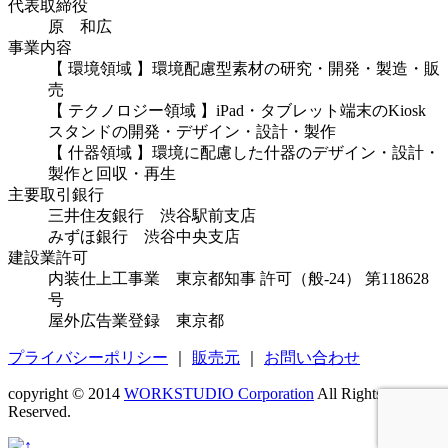
代表取締役
原 和広
事業内容
【 環境領域 】環境配慮型素材の研究・開発・製造・販
売
【 テクノロジー領域 】iPad・タブレット端末のKiosk
スタンドの開発・デザイン・設計・製作
【 什器領域 】環境に配慮した什器のデザイン・設計・
製作と回収・再生
主要取引銀行
三井住友銀行 渋谷駅前支店
みずほ銀行 渋谷中央支店
建設業許可
内装仕上工事業 東京都知事 許可（般-24） 第118628
号
屋外広告業登録 東京都
プライバシーポリシー
｜
販売元
｜
お問い合わせ
copyright © 2014
WORKSTUDIO Corporation
All Rights
Reserved.